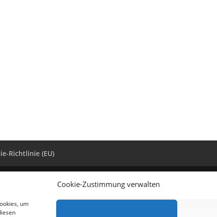
e-Richtlinie (EU)
Wangener Str.12, 88279 Amtzell, Tel. 07520 – 95 66 69, k.dietz@log
Cookie-Zustimmung verwalten
Cookies, um
diesen